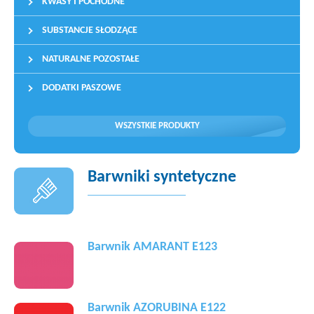
KWASY I POCHODNE
SUBSTANCJE SŁODZĄCE
NATURALNE POZOSTAŁE
DODATKI PASZOWE
WSZYSTKIE PRODUKTY
Barwniki syntetyczne
Barwnik AMARANT E123
Barwnik AZORUBINA E122