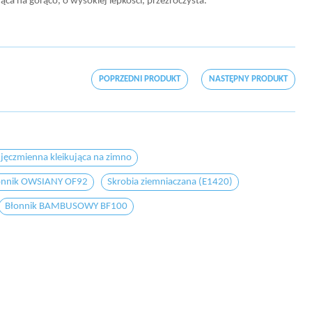
ca na gorąco, o wysokiej lepkości, przeźroczysta.
POPRZEDNI PRODUKT
NASTĘPNY PRODUKT
 jęczmienna kleikująca na zimno
onnik OWSIANY OF92
Skrobia ziemniaczana (E1420)
Błonnik BAMBUSOWY BF100