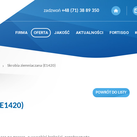
zadzwoń
+48 (71) 38 89 350
FIRMA
OFERTA
JAKOŚĆ
AKTUALNOŚCI
FORTISGO
Skrobia ziemniaczana (E1420)
POWRÓT DO LISTY
(E1420)