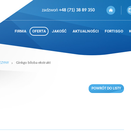
zadzwoń
+48 (71) 38 89 350
FIRMA
OFERTA
JAKOŚĆ
AKTUALNOŚCI
FORTISGO
EZYNY
Ginkgo biloba ekstrakt
POWRÓT DO LISTY