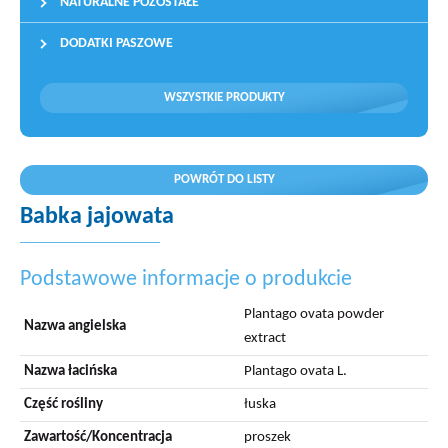
NATURALNE POZOSTAŁE
DODATKI PASZOWE
WSZYSTKIE PRODUKTY
POWRÓT DO LISTY
Babka jajowata
Podstawowe informacje o produkcie
Plantago ovata powder
Nazwa angielska
extract
Nazwa łacińska
Plantago ovata L.
Część rośliny
łuska
Zawartość/Koncentracja
proszek