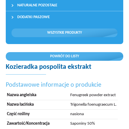
NATURALNE POZOSTAŁE
DODATKI PASZOWE
WSZYSTKIE PRODUKTY
POWRÓT DO LISTY
Kozieradka pospolita ekstrakt
Podstawowe informacje o produkcie
Nazwa angielska
Fenugreek powder extract
Nazwa łacińska
Trigonella foenugraecum L.
Część rośliny
nasiona
Zawartość/Koncentracja
Saponiny 50%