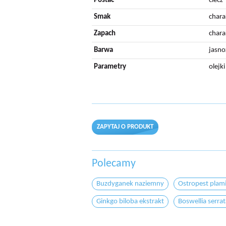
Postać
ciecz
Smak
chara
Zapach
chara
Barwa
jasno
Parametry
olejk
ZAPYTAJ O PRODUKT
Polecamy
Buzdyganek naziemny
Ostropest plami
Ginkgo biloba ekstrakt
Boswellia serra