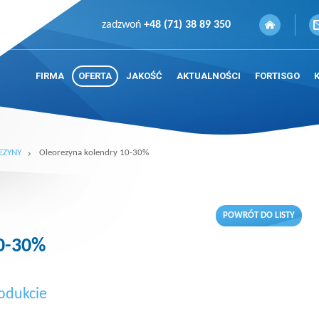
zadzwoń
+48 (71) 38 89 350
FIRMA
OFERTA
JAKOŚĆ
AKTUALNOŚCI
FORTISGO
EZYNY
Oleorezyna kolendry 10-30%
POWRÓT DO LISTY
10-30%
odukcie