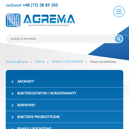
zadzwoń
+48 (71) 38 89 350
Strona główna
Oferta
KWASY I POCHODNE
Kwas szczawiowy
AROMATY
BAKTERIOSTATYKI I KONSERWANTY
BARWNIKI
BAKTERIE PROBIOTYCZNE
BIAŁKA I POCHODNE