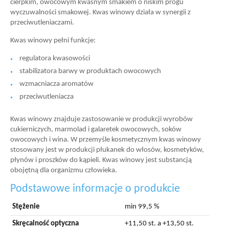
cierpkim, owocowym kwaśnym smakiem o niskim progu
wyczuwalności smakowej. Kwas winowy działa w synergii z
przeciwutleniaczami.
Kwas winowy pełni funkcje:
regulatora kwasowości
stabilizatora barwy w produktach owocowych
wzmacniacza aromatów
przeciwutleniacza
Kwas winowy znajduje zastosowanie w produkcji wyrobów
cukierniczych, marmolad i galaretek owocowych, soków
owocowych i wina. W przemyśle kosmetycznym kwas winowy
stosowany jest w produkcji płukanek do włosów, kosmetyków,
płynów i proszków do kąpieli. Kwas winowy jest substancją
obojętną dla organizmu człowieka.
Podstawowe informacje o produkcie
Stężenie
min 99,5 %
Skręcalność optyczna
+11,50 st. a +13,50 st.