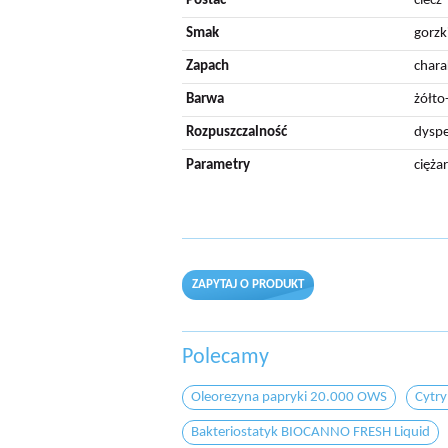
Postać
ciecz
Smak
gorzk
Zapach
chara
Barwa
żółto
Rozpuszczalność
dysp
Parametry
cięża
ZAPYTAJ O PRODUKT
Polecamy
Oleorezyna papryki 20.000 OWS
Cytry
Bakteriostatyk BIOCANNO FRESH Liquid