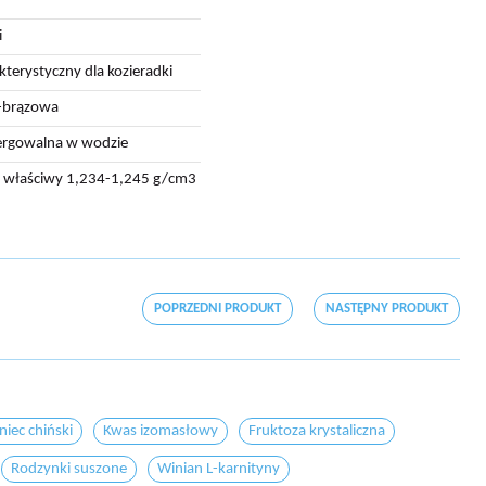
i
kterystyczny dla kozieradki
-brązowa
ergowalna w wodzie
r właściwy 1,234-1,245 g/cm3
POPRZEDNI PRODUKT
NASTĘPNY PRODUKT
niec chiński
Kwas izomasłowy
Fruktoza krystaliczna
Rodzynki suszone
Winian L-karnityny