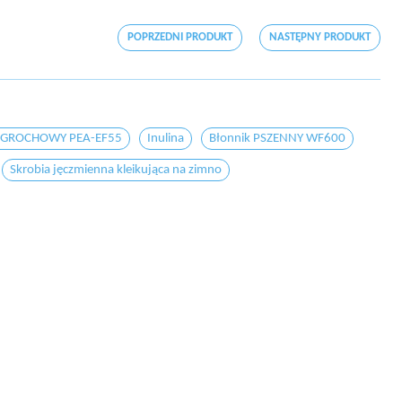
POPRZEDNI PRODUKT
NASTĘPNY PRODUKT
k GROCHOWY PEA-EF55
Inulina
Błonnik PSZENNY WF600
Skrobia jęczmienna kleikująca na zimno