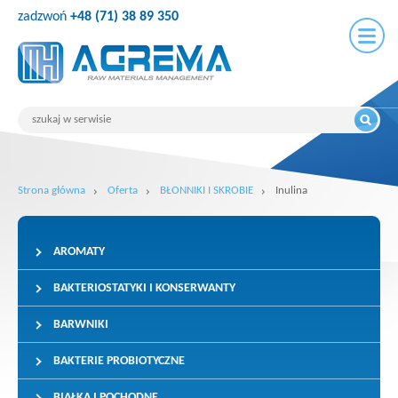
zadzwoń
+48 (71) 38 89 350
Strona główna
Oferta
BŁONNIKI I SKROBIE
Inulina
AROMATY
BAKTERIOSTATYKI I KONSERWANTY
BARWNIKI
BAKTERIE PROBIOTYCZNE
BIAŁKA I POCHODNE