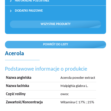
NATURALNE POZOSTAŁE
DODATKI PASZOWE
WSZYSTKIE PRODUKTY
POWRÓT DO LISTY
Acerola
Podstawowe informacje o produkcie
Nazwa angielska
Acerola powder extract
Nazwa łacińska
Malpighia glabra L.
Część rośliny
owoc
Zawartość/Koncentracja
Witamina C 17% ; 25%