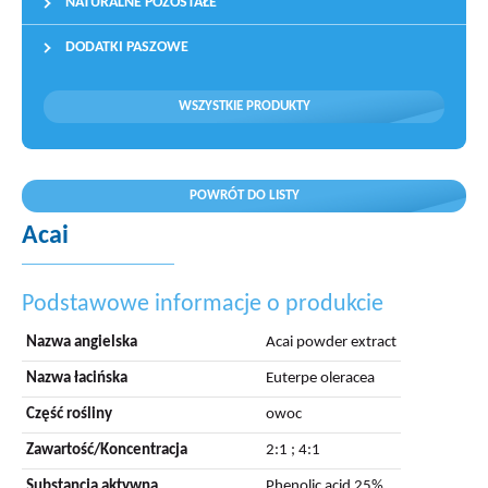
NATURALNE POZOSTAŁE
DODATKI PASZOWE
WSZYSTKIE PRODUKTY
POWRÓT DO LISTY
Acai
Podstawowe informacje o produkcie
Nazwa angielska
Acai powder extract
Nazwa łacińska
Euterpe oleracea
Część rośliny
owoc
Zawartość/Koncentracja
2:1 ; 4:1
Substancja aktywna
Phenolic acid 25%