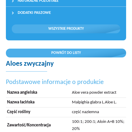
NATURALNE POZOSTAŁE
DODATKI PASZOWE
WSZYSTKIE PRODUKTY
POWRÓT DO LISTY
Aloes zwyczajny
Podstawowe informacje o produkcie
Nazwa angielska
Aloe vera powder extract
Nazwa łacińska
Malpighia glabra L.Aloe L.
Część rośliny
część naziemna
100:1; 200:1; Aloin A+B 10%;
Zawartość/Koncentracja
20%