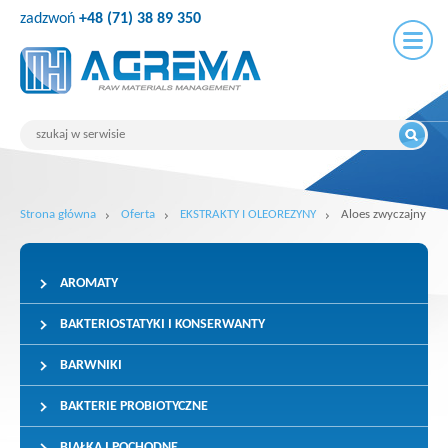
zadzwoń
+48 (71) 38 89 350
Strona główna
Oferta
EKSTRAKTY I OLEOREZYNY
Aloes zwyczajny
AROMATY
BAKTERIOSTATYKI I KONSERWANTY
BARWNIKI
BAKTERIE PROBIOTYCZNE
BIAŁKA I POCHODNE