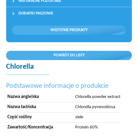
NATURALNE POZOSTAŁE
DODATKI PASZOWE
WSZYSTKIE PRODUKTY
POWRÓT DO LISTY
Chlorella
Podstawowe informacje o produkcie
Nazwa angielska
Chlorella powder extract
Nazwa łacińska
Chlorella pyrenoidosa
Część rośliny
ziele
Zawartość/Koncentracja
Protein 60%