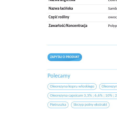
Nazwa angielska
Elder
Nazwa łacińska
Sambu
Część rośliny
owoc
Zawartość/Koncentracja
Polyp
ZAPYTAJ O PRODUKT
Polecamy
Oleorezyna kopru włoskiego
Oleorezyn
Oleorezyna capsicum 3,3% ; 6,6% ; 10% ; 
Pietruszka
Skrzyp polny ekstrakt