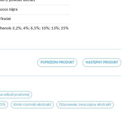
berry powder extract
cus nigra
/kwiat
henols 3,2%; 4%; 6,5%; 10%; 13%; 25%
POPRZEDNI PRODUKT
NASTĘPNY PRODUKT
a cebuli prażonej
25%
Kmin rzymski ekstrakt
Dziurawiec zwyczajny ekstrakt