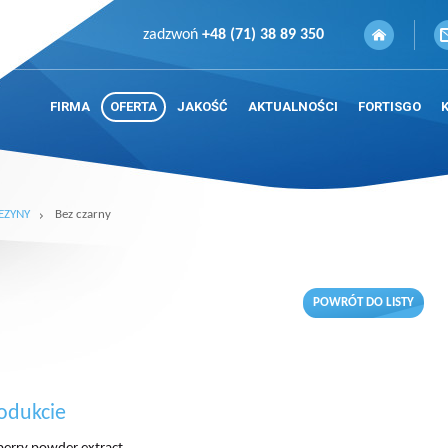
zadzwoń
+48 (71) 38 89 350
FIRMA
OFERTA
JAKOŚĆ
AKTUALNOŚCI
FORTISGO
EZYNY
Bez czarny
POWRÓT DO LISTY
odukcie