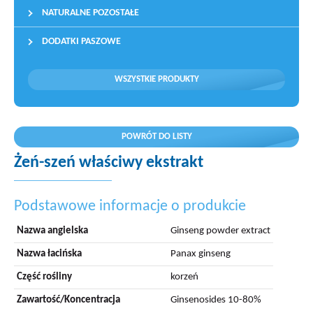
NATURALNE POZOSTAŁE
DODATKI PASZOWE
WSZYSTKIE PRODUKTY
POWRÓT DO LISTY
Żeń-szeń właściwy ekstrakt
Podstawowe informacje o produkcie
Nazwa angielska
Ginseng powder extract
Nazwa łacińska
Panax ginseng
Część rośliny
korzeń
Zawartość/Koncentracja
Ginsenosides 10-80%