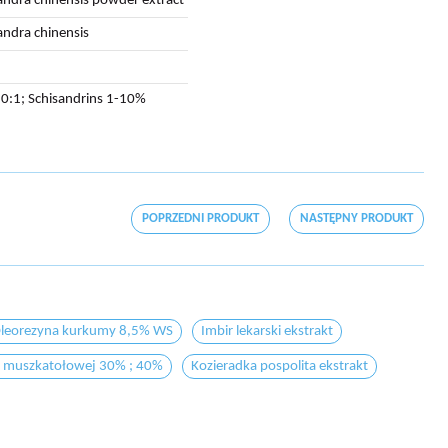
andra chinensis powder extract
andra chinensis
10:1; Schisandrins 1-10%
POPRZEDNI PRODUKT
NASTĘPNY PRODUKT
leorezyna kurkumy 8,5% WS
Imbir lekarski ekstrakt
i muszkatołowej 30% ; 40%
Kozieradka pospolita ekstrakt