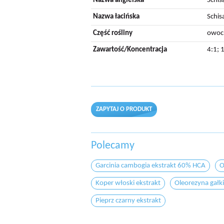
Nazwa angielska
Schis
Nazwa łacińska
Schis
Część rośliny
owoc
Zawartość/Koncentracja
4:1; 
ZAPYTAJ O PRODUKT
Polecamy
Garcinia cambogia ekstrakt 60% HCA
O
Koper włoski ekstrakt
Oleorezyna gałk
Pieprz czarny ekstrakt