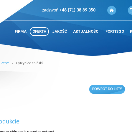
zadzwoń
+48 (71) 38 89 350
FIRMA
OFERTA
JAKOŚĆ
AKTUALNOŚCI
FORTISGO
EZYNY
Cytryniec chiński
POWRÓT DO LISTY
odukcie