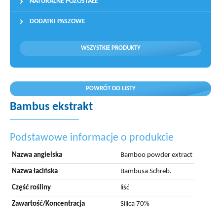
NATURALNE POZOSTAŁE
DODATKI PASZOWE
WSZYSTKIE PRODUKTY
POWRÓT DO LISTY
Bambus ekstrakt
Podstawowe informacje o produkcie
Nazwa angielska
Bamboo powder extract
Nazwa łacińska
Bambusa Schreb.
Część rośliny
liść
Zawartość/Koncentracja
Silica 70%