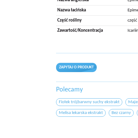
Nazwa angielska
Epime
Nazwa łacińska
Epime
Część rośliny
część
Zawartość/Koncentracja
Icari
ZAPYTAJ O PRODUKT
Polecamy
Fiołek trójbarwny suchy ekstrakt
Maje
Melisa lekarska ekstrakt
Bez czarny