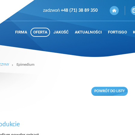
zadzwoń
+48 (71) 38 89 350
FIRMA
OFERTA
JAKOŚĆ
AKTUALNOŚCI
FORTISGO
EZYNY
Epimedium
POWRÓT DO LISTY
odukcie