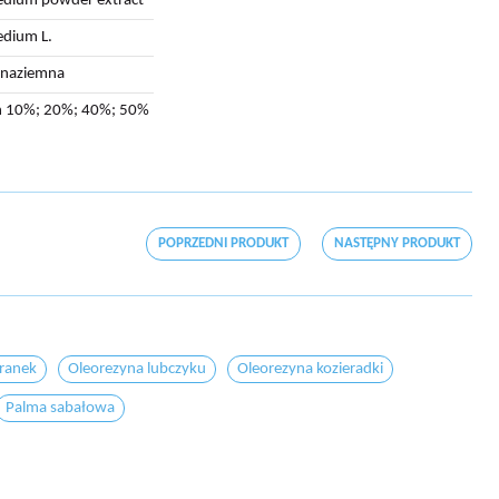
dium powder extract
dium L.
 naziemna
in 10%; 20%; 40%; 50%
POPRZEDNI PRODUKT
NASTĘPNY PRODUKT
ranek
Oleorezyna lubczyku
Oleorezyna kozieradki
Palma sabałowa