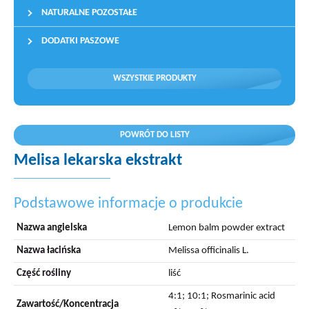
NATURALNE POZOSTAŁE
DODATKI PASZOWE
WSZYSTKIE PRODUKTY
POWRÓT DO LISTY
Melisa lekarska ekstrakt
Podstawowe informacje o produkcie
Nazwa angielska
Lemon balm powder extract
Nazwa łacińska
Melissa officinalis L.
Część rośliny
liść
4:1; 10:1; Rosmarinic acid
Zawartość/Koncentracja