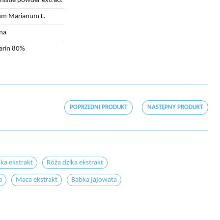
thistle powder extract
um Marianum L.
na
arin 80%
POPRZEDNI PRODUKT
NASTĘPNY PRODUKT
ska ekstrakt
Róża dzika ekstrakt
a
Maca ekstrakt
Babka jajowata