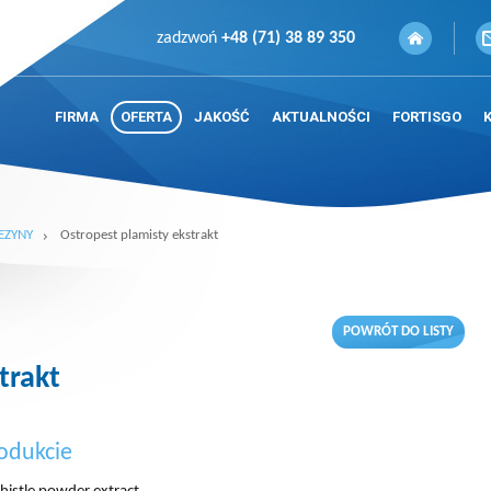
zadzwoń
+48 (71) 38 89 350
FIRMA
OFERTA
JAKOŚĆ
AKTUALNOŚCI
FORTISGO
EZYNY
Ostropest plamisty ekstrakt
POWRÓT DO LISTY
trakt
odukcie