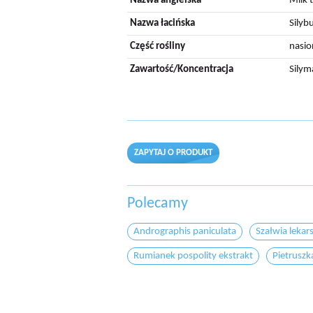
Nazwa angielska
Milk 
Nazwa łacińska
Silyb
Część rośliny
nasio
Zawartość/Koncentracja
Silym
ZAPYTAJ O PRODUKT
Polecamy
Andrographis paniculata
Szałwia lekar
Rumianek pospolity ekstrakt
Pietruszk