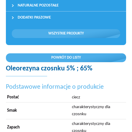
NATURALNE POZOSTAŁE
DODATKI PASZOWE
WSZYSTKIE PRODUKTY
POWRÓT DO LISTY
Oleorezyna czosnku 5% ; 65%
Podstawowe informacje o produkcie
Postać
ciecz
charakterystyczny dla
Smak
czosnku
charakterystyczny dla
Zapach
czosnku