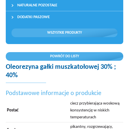
NATURALNE POZOSTAŁE
DODATKI PASZOWE
WSZYSTKIE PRODUKTY
POWRÓT DO LISTY
Oleorezyna gałki muszkatołowej 30% ;
40%
Podstawowe informacje o produkcie
ciecz przybierająca woskową
Postać
konsystencję w niskich
temperaturach
pikantny, rozgrzewający,