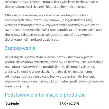
mleczan potasu. Mleczan potasu jest związkiem bezbarwnym o
dobrej odporności cieplnej i higroskopijnym charakterze.
Mleczan potasu zmniejsza aktywność wodną produktów
spożywczych dzięki czemu wyhamowuje logarytmiczną fazę
wzrostu mikroorganizmów. Wywiera także pozytywny wpływ na
uwodnienie i pęcznienie białek oraz zapobiega procesom utleniania
tłuszczów. Mleczan potasu zaleca się stosować do żywności
dietetycznej, eliminującej udział sodu.
Zastosowanie
W przemyśle spożywczym mleczan potasu stosowany jest w
produkcji wyrobów mięsnych, konserw, pasztetów, jako substancja
regulująca kwasowość do produkcji m.in. dżemów i galaretek,
warzyw i owoców w puszkach. Ponadto dzięki neutralnemu
pH mleczan potasu stosowany jest w preparatach do żywienia
niemowląt, oraz w kosmetyce: do pomadek, podkładów, płynów do
higieny intymnej.
Podstawowe informacje o produkcie
Stężenie
59,0 - 61,0 %