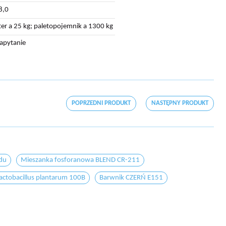
8,0
ter a 25 kg; paletopojemnik a 1300 kg
zapytanie
POPRZEDNI PRODUKT
NASTĘPNY PRODUKT
du
Mieszanka fosforanowa BLEND CR-211
actobacillus plantarum 100B
Barwnik CZERŃ E151