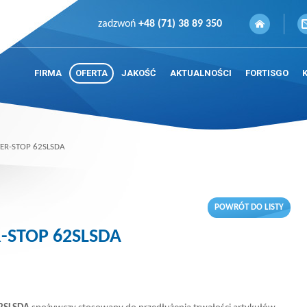
zadzwoń
+48 (71) 38 89 350
FIRMA
OFERTA
JAKOŚĆ
AKTUALNOŚCI
FORTISGO
CTER-STOP 62SLSDA
POWRÓT DO LISTY
R-STOP 62SLSDA