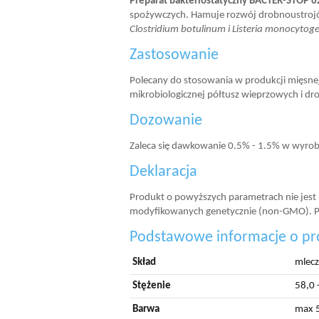
Preparat bakteriostatyczny
BACTER-STOP 6
spożywczych. Hamuje rozwój drobnoustro
Clostridium botulinum i Listeria monocytog
Zastosowanie
Polecany do stosowania w produkcji mięsnej
mikrobiologicznej półtusz wieprzowych i dr
Dozowanie
Zaleca się dawkowanie 0.5% - 1.5% w wyro
Deklaracja
Produkt o powyższych parametrach nie jes
modyfikowanych genetycznie (non-GMO). Pr
Podstawowe informacje o pr
Skład
mlecz
Stężenie
58,0 
Barwa
max 