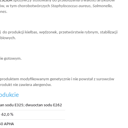
2SLSDA
spożywczy stosowany do przedłużenia trwałości artykułów
jów, w tym chorobotwórczych
Staphylococcus aureus, Salmonella,
enes.
 do produkcji kiełbas, wędzonek, przetwórstwie rybnym, stabilizacji
obiowych.
bie gotowym.
t produktem modyfikowanym genetycznie i nie powstał z surowców
odukt nie zawiera alergenów.
odukcie
an sodu E325; dwuoctan sodu E262
- 62,0 %
50 APHA