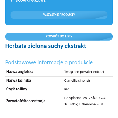
DODATKI PASZOWE
WSZYSTKIE PRODUKTY
POWRÓT DO LISTY
Herbata zielona suchy ekstrakt
Podstawowe informacje o produkcie
Nazwa angielska
Tea green powder extract
Nazwa łacińska
Camellia sinensis
Część rośliny
liść
Polyphenol 25-95%; EGCG
Zawartość/Koncentracja
10-40%; L-theanine 98%