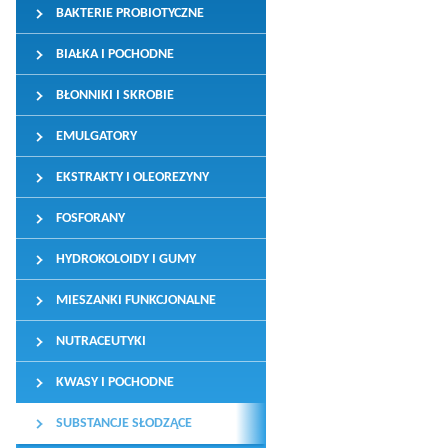
BAKTERIE PROBIOTYCZNE
BIAŁKA I POCHODNE
BŁONNIKI I SKROBIE
EMULGATORY
EKSTRAKTY I OLEOREZYNY
FOSFORANY
HYDROKOLOIDY I GUMY
MIESZANKI FUNKCJONALNE
NUTRACEUTYKI
KWASY I POCHODNE
SUBSTANCJE SŁODZĄCE