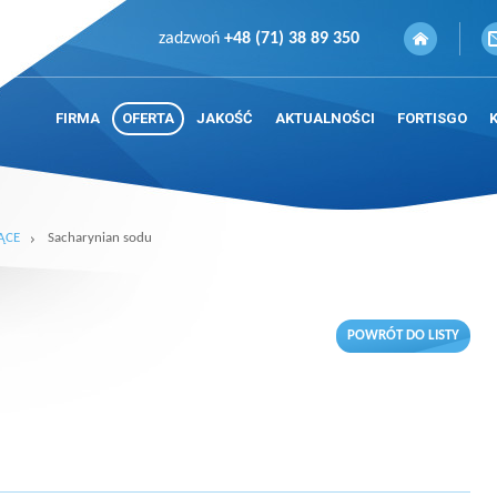
zadzwoń
+48 (71) 38 89 350
FIRMA
OFERTA
JAKOŚĆ
AKTUALNOŚCI
FORTISGO
ĄCE
Sacharynian sodu
POWRÓT DO LISTY