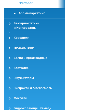
"Petfood"
Аромамаркетинг
Бактериостатики
и Консерванты
Красители
ПРОБИОТИКИ
Белки и производные
Клетчатка
Эмульгаторы
Экстракты и Маслосмолы
Фосфаты
Гидроколлоиды Камедь