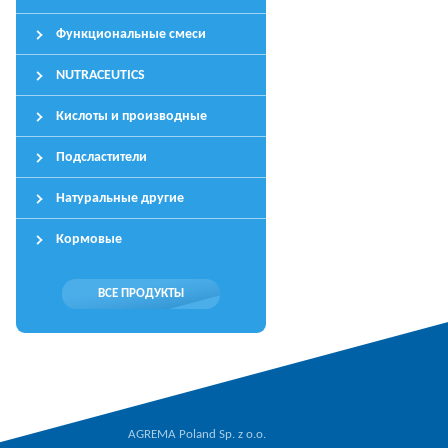
Функциональные смеси
NUTRACEUTICS
Кислоты и производные
Подсластители
Натуральные другие
Кормовые
ВСЕ ПРОДУКТЫ
AGREMA Poland Sp. z o.o.