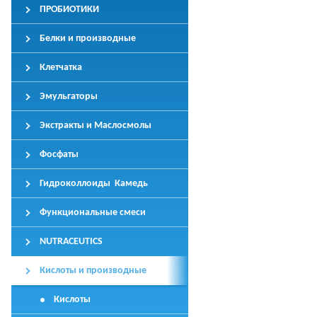
ПРОБИОТИКИ
Белки и производные
Клетчатка
Эмульгаторы
Экстракты и Маслосмолы
Фосфаты
Гидроколлоиды Камедь
Функциональные смеси
NUTRACEUTICS
Кислоты и производные
Кислоты