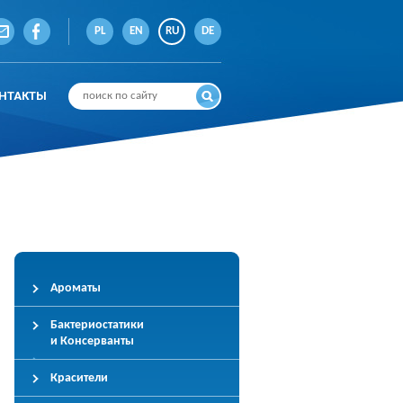
PL
EN
RU
DE
НТАКТЫ
Ароматы
Бактериостатики
и Консерванты
Красители