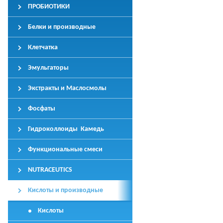
ПРОБИОТИКИ
Белки и производные
Клетчатка
Эмульгаторы
Экстракты и Маслосмолы
Фосфаты
Гидроколлоиды Камедь
Функциональные смеси
NUTRACEUTICS
Кислоты и производные
Кислоты