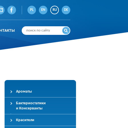
PL
EN
RU
DE
НТАКТЫ
Ароматы
Бактериостатики
и Консерванты
Красители