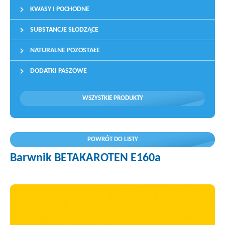
KWASY I POCHODNE
SUBSTANCJE SŁODZĄCE
NATURALNE POZOSTAŁE
DODATKI PASZOWE
WSZYSTKIE PRODUKTY
POWRÓT DO LISTY
Barwnik BETAKAROTEN E160a