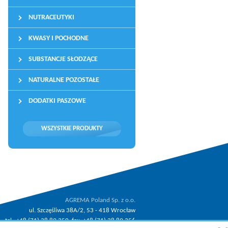
NUTRACEUTYKI
KWASY I POCHODNE
SUBSTANCJE SŁODZĄCE
NATURALNE POZOSTAŁE
DODATKI PASZOWE
WSZYSTKIE PRODUKTY
AGREMA Poland Sp. z o.o.
ul. Szczęśliwa 38A/2, 53 - 418 Wrocław
tel.: +48 (71) 38 89 350, fax: +48 (71) 38 89 356