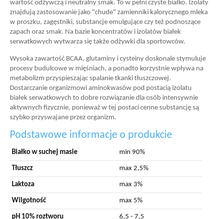
wartość odżywczą i neutralny smak. To w pełni czyste białko. Izolaty
znajdują zastosowanie jako "chude" zamienniki kalorycznego mleka
w proszku, zagęstniki, substancje emulgujące czy też podnoszące
zapach oraz smak. Na bazie koncentratów i izolatów białek
serwatkowych wytwarza się także odżywki dla sportowców.
Wysoka zawartość BCAA, glutaminy i cysteiny doskonale stymuluje
procesy budulcowe w mięśniach, a ponadto korzystnie wpływa na
metabolizm przyspieszając spalanie tkanki tłuszczowej.
Dostarczanie organizmowi aminokwasów pod postacią izolatu
białek serwatkowych to dobre rozwiązanie dla osób intensywnie
aktywnych fizycznie, ponieważ w tej postaci cenne substancję są
szybko przyswajane przez organizm.
Podstawowe informacje o produkcie
Białko w suchej masie
min 90%
Tłuszcz
max 2,5%
Laktoza
max 3%
Wilgotność
max 5%
pH 10% roztworu
6,5 - 7,5