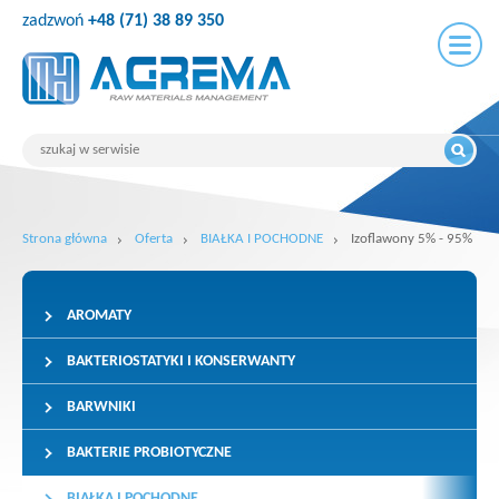
zadzwoń
+48 (71) 38 89 350
Strona główna
Oferta
BIAŁKA I POCHODNE
Izoflawony 5% - 95%
AROMATY
BAKTERIOSTATYKI I KONSERWANTY
BARWNIKI
BAKTERIE PROBIOTYCZNE
BIAŁKA I POCHODNE