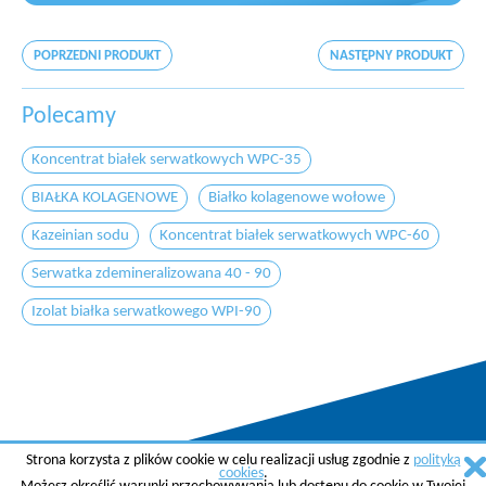
POPRZEDNI PRODUKT
NASTĘPNY PRODUKT
Polecamy
Koncentrat białek serwatkowych WPC-35
BIAŁKA KOLAGENOWE
Białko kolagenowe wołowe
Kazeinian sodu
Koncentrat białek serwatkowych WPC-60
Serwatka zdemineralizowana 40 - 90
Izolat białka serwatkowego WPI-90
Strona korzysta z plików cookie w celu realizacji usług zgodnie z
polityką
Copyright © 2015 AGREMA Poland Sp. z o.o.
cookies
.
Created by
SkyGroup Sp. z o.o.