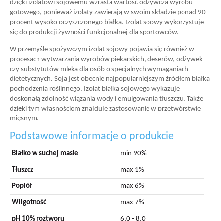
dzięki izolatowi sojowemu wzrasta wartość odżywcza wyrobu
gotowego, ponieważ izolaty zawierają w swoim składzie ponad 90
procent wysoko oczyszczonego białka. Izolat soowy wykorzystuje
się do produkcji żywności funkcjonalnej dla sportowców.
W przemyśle spożywczym izolat sojowy pojawia się również w
procesach wytwarzania wyrobów piekarskich, deserów, odżywek
czy substytutów mleka dla osób o specjalnych wymaganiach
dietetycznych. Soja jest obecnie najpopularniejszym źródłem białka
pochodzenia roślinnego. Izolat białka sojowego wykazuje
doskonałą zdolność wiązania wody i emulgowania tłuszczu. Także
dzięki tym własnościom znajduje zastosowanie w przetwórstwie
mięsnym.
Podstawowe informacje o produkcie
Białko w suchej masie
min 90%
Tłuszcz
max 1%
Popiół
max 6%
Wilgotność
max 7%
pH 10% roztworu
6,0 - 8,0