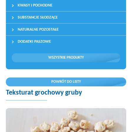
KWASY I POCHODNE
SUBSTANCJE SŁODZĄCE
NATURALNE POZOSTAŁE
DODATKI PASZOWE
WSZYSTKIE PRODUKTY
POWRÓT DO LISTY
Teksturat grochowy gruby