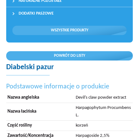
NATURALNE POZOSTAŁE
DODATKI PASZOWE
WSZYSTKIE PRODUKTY
POWRÓT DO LISTY
Diabelski pazur
Podstawowe informacje o produkcie
Nazwa angielska
Devil’s claw powder extract
Harpagophytum Procumbens
Nazwa łacińska
L.
Część rośliny
korzeń
Zawartość/Koncentracja
Harpagoside 2,5%