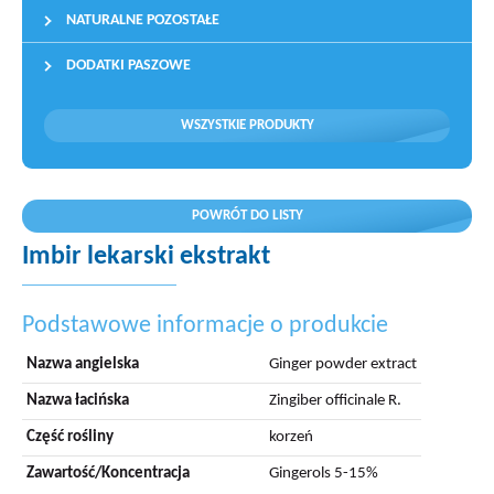
NATURALNE POZOSTAŁE
DODATKI PASZOWE
WSZYSTKIE PRODUKTY
POWRÓT DO LISTY
Imbir lekarski ekstrakt
Podstawowe informacje o produkcie
Nazwa angielska
Ginger powder extract
Nazwa łacińska
Zingiber officinale R.
Część rośliny
korzeń
Zawartość/Koncentracja
Gingerols 5-15%