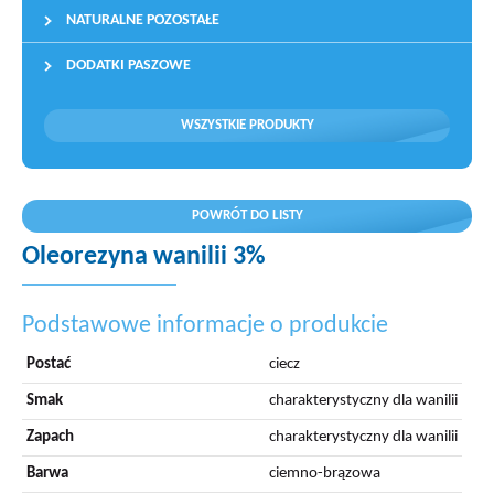
NATURALNE POZOSTAŁE
DODATKI PASZOWE
WSZYSTKIE PRODUKTY
POWRÓT DO LISTY
Oleorezyna wanilii 3%
Podstawowe informacje o produkcie
Postać
ciecz
Smak
charakterystyczny dla wanilii
Zapach
charakterystyczny dla wanilii
Barwa
ciemno-brązowa