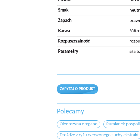
Postać
prosz
Smak
neutr
Zapach
praw
Barwa
żółt
Rozpuszczalność
rozpu
Parametry
siła 
ZAPYTAJ O PRODUKT
Polecamy
Oleorezyna oregano
Rumianek pospolit
Drożdże z ryżu czerwonego suchy ekstrakt