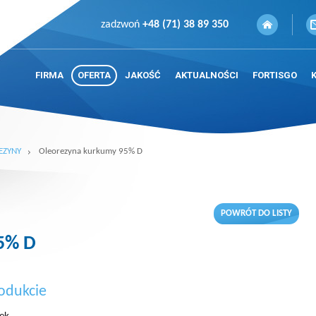
zadzwoń
+48 (71) 38 89 350
FIRMA
OFERTA
JAKOŚĆ
AKTUALNOŚCI
FORTISGO
EZYNY
Oleorezyna kurkumy 95% D
POWRÓT DO LISTY
5% D
odukcie