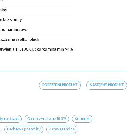
ek
alny
ie bezwonny
o-pomarańczowa
szczalna w alkoholach
barwienia 14.100 CU; kurkumina min 94%
POPRZEDNI PRODUKT
NASTĘPNY PRODUKT
y ekstrakt
Oleorezyna wanilii 3%
Koperek
Berberys pospolity
Ashwagandha