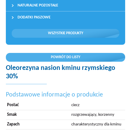
NATURALNE POZOSTAŁE
DODATKI PASZOWE
WSZYSTKIE PRODUKTY
POWRÓT DO LISTY
Oleorezyna nasion kminu rzymskiego
30%
Podstawowe informacje o produkcie
Postać
ciecz
Smak
rozgrzewający, korzenny
Zapach
charakterystyczny dla kminu