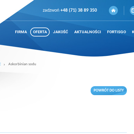
zadzwoń
+48 (71) 38 89 350
FIRMA
OFERTA
JAKOŚĆ
AKTUALNOŚCI
FORTISGO
E
Askorbinian sodu
POWRÓT DO LISTY