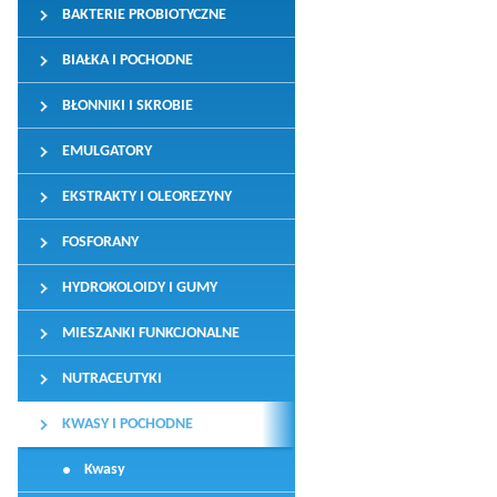
BAKTERIE PROBIOTYCZNE
BIAŁKA I POCHODNE
BŁONNIKI I SKROBIE
EMULGATORY
EKSTRAKTY I OLEOREZYNY
FOSFORANY
HYDROKOLOIDY I GUMY
MIESZANKI FUNKCJONALNE
NUTRACEUTYKI
KWASY I POCHODNE
Kwasy