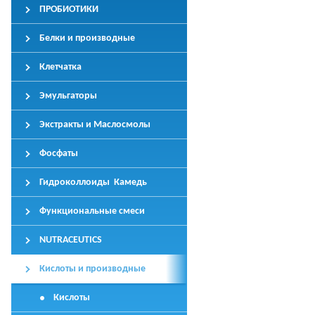
ПРОБИОТИКИ
Белки и производные
Клетчатка
Эмульгаторы
Экстракты и Маслосмолы
Фосфаты
Гидроколлоиды Камедь
Функциональные смеси
NUTRACEUTICS
Кислоты и производные
Кислоты