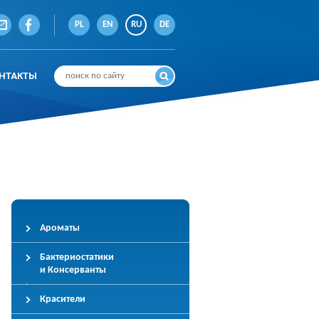
PL
EN
RU
DE
НТАКТЫ
Ароматы
Бактериостатики
и Консерванты
Красители