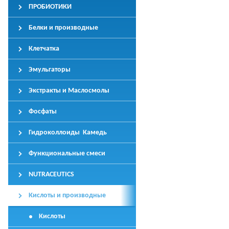
ПРОБИОТИКИ
Белки и производные
Клетчатка
Эмульгаторы
Экстракты и Маслосмолы
Фосфаты
Гидроколлоиды Камедь
Функциональные смеси
NUTRACEUTICS
Кислоты и производные
Кислоты