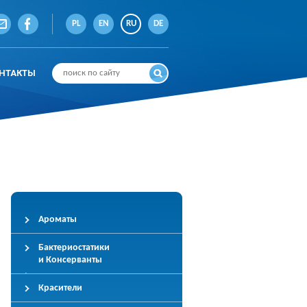
PL
EN
RU
DE
НТАКТЫ
Ароматы
Бактериостатики
и Консерванты
Красители