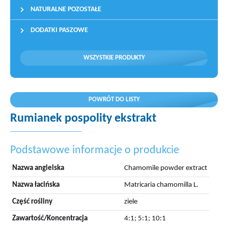
NATURALNE POZOSTAŁE
DODATKI PASZOWE
WSZYSTKIE PRODUKTY
POWRÓT DO LISTY
Rumianek pospolity ekstrakt
Podstawowe informacje o produkcie
Nazwa angielska
Chamomile powder extract
Nazwa łacińska
Matricaria chamomilla L.
Część rośliny
ziele
Zawartość/Koncentracja
4:1; 5:1; 10:1