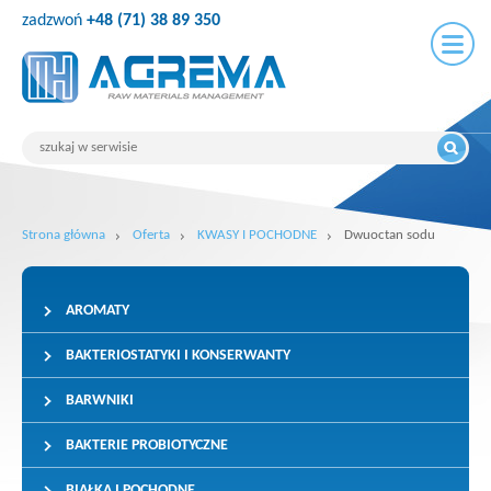
zadzwoń
+48 (71) 38 89 350
Strona główna
Oferta
KWASY I POCHODNE
Dwuoctan sodu
AROMATY
BAKTERIOSTATYKI I KONSERWANTY
BARWNIKI
BAKTERIE PROBIOTYCZNE
BIAŁKA I POCHODNE