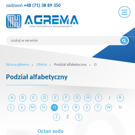
zadzwoń
+48 (71) 38 89 350
Strona główna
Oferta
Podział alfabetyczny
O
Podział alfabetyczny
A
B
C
D
E
F
G
H
I
J
K
L
Ł
M
N
O
P
R
S
T
W
U
Z
Ź
Ż
Octan sodu